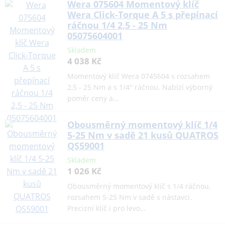
Wera 075604 Momentový klíč
Wera Click-Torque A 5 s přepínací
ráčnou 1/4 2,5 - 25 Nm
05075604001
Skladem
4 038 Kč
Momentový klíč Wera 0745604 s rozsahem
2,5 - 25 Nm a s 1/4" ráčnou. Nabízí výborný
poměr ceny a…
Obousměrný momentový klíč 1/4
5-25 Nm v sadě 21 kusů QUATROS
QS59001
Skladem
1 026 Kč
Obousměrný momentový klíč s 1/4 ráčnou,
rozsahem 5-25 Nm v sadě s nástavci.
Precizní klíč i pro levo…