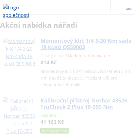
MENU
Akční nabídka nářadí
Momentový klíč 1/4 3-20 Nm sada
18 kusů QS59003
Dostupnost
Skladem u dodavatele
814 Kč
Momentový klíč s 1/4 ráčnou, rozsahem 3-20
Nm v sadě s nástavci. Precizní klíč pro
seřízení Vašeho bike, …
Kalibrační přístroj Norbar 43525
TruCheck 2 Plus 10-350 Nm
Skladem
41 163 Kč
Doprava zdarma