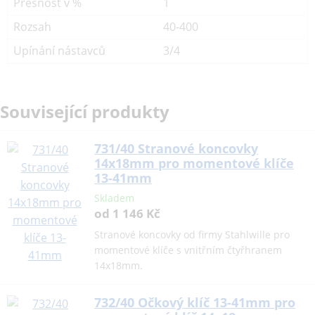
Přesnost v %
1
Rozsah
40-400
Upínání nástavců
3/4
Související produkty
731/40 Stranové koncovky
14x18mm pro momentové klíče
13-41mm
Skladem
od 1 146 Kč
Stranové koncovky od firmy Stahlwille pro
momentové klíče s vnitřním čtyřhranem
14x18mm.
732/40 Očkový klíč 13-41mm pro