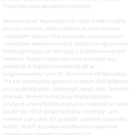
Track (zobrazení aktuálního momentu).
Momentový klíč Manoskop 714R nabízí 4 měřicí režimy
(Kroutící moment, úhel pootočení, kroutící moment
s ovládáním velikosti úhlu pootočení, úhel pootočení
s ovládáním velikosti moment). Možnost programování
šroubových spojů (až 200 spojů v 25 přednastavených
sekvencí). Možnost volby tolerance pro každý spoj
individuálně. Digitální momentový klíč je
programovatelný i přes PC. Momentový klíč Manoskop
714 Vás automaticky upozorní na datum další kalibrace
a to na základě počtu šroubových spojů nebo časového
intervalu. Moment a úhel je na displeji zobrazen
současně a naměřené hodnoty jsou nezávislé na místě
použití síly. Klíč je dodán se dvěma certifikáty – pro
moment a pro úhel. Klíč je dodán v pevném plastovém
kufříku. Ke klíči je poskytnut softwarem a potřebné
vybavení pro připojení k tiskárně či k PC.