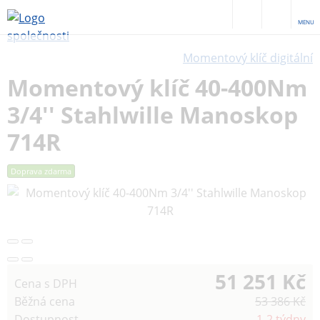
MENU
Momentový klíč digitální
Momentový klíč 40-400Nm
3/4'' Stahlwille Manoskop
714R
Doprava zdarma
51 251 Kč
Cena s DPH
Běžná cena
53 386 Kč
Dostupnost
1-2 týdny