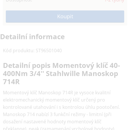
Detailní informace
Kód produktu
:
ST96501040
Detailní popis Momentový klíč 40-
400Nm 3/4'' Stahlwille Manoskop
714R
Momentový klíč Manoskop 714R je vysoce kvalitní
elektromechanický momentový klíč určený pro
kontrolované utahování i s kontrolou úhlu pootočení.
Manoskop 714 nabízí 3 funkční režimy - limitní (při
dosažení nastavené hodnoty momentový klíč
překlapne), peak (zaznamenání vrcholové hodnoty),