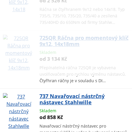
od 2 526 Kč
Ráčna se čtyřhranem 9x12 nebo 14x18. Typ
735/5, 735/10, 735/20, 735/40 a zesílená
735/40HD do 650Nm od firmy Stahlw…
725QR Ráčna pro momentový klíč
9x12, 14x18mm
Skladem
od 3 134 Kč
Přepínatelná ráčna 725QR je vybavena
uvolňovačem pro rychlou výměnu nástavců.
Čtyřhran ráčny je v souladu s DI…
737 Navařovací nástrčný
nástavec Stahlwille
Skladem
od 858 Kč
Navařovací nástrčný nástavec pro