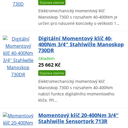
Doprava zdarma
Elektromechanický momentový klíč
Manoskop 730D s rozsahem 40-400Nm je
určen pro násuvné koncovky o velikosti 1…
Digitální Momentový klíč 40-
400Nm 3/4'' Stahlwille Manoskop
730DR
Skladem
25 662 Kč
Doprava zdarma
Elektromechanický momentový klíč
Manoskop 730D s rozsahem 40-400Nm
nabízí funkce digitálního momentového
klíče. Při…
Momentový klíč 20-400Nm 3/4''
Stahlwille Sensortork 713R