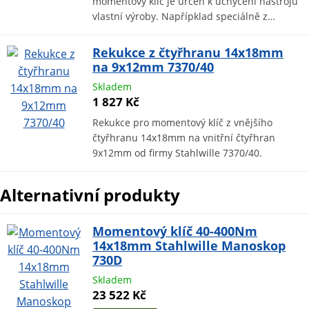
momentový klíč je určen k uchycení nástrojů
vlastní výroby. Napřípklad speciálně z…
Rekukce z čtyřhranu 14x18mm
na 9x12mm 7370/40
Skladem
1 827 Kč
Rekukce pro momentový klíč z vnějšího
čtyřhranu 14x18mm na vnitřní čtyřhran
9x12mm od firmy Stahlwille 7370/40.
Alternativní produkty
Momentový klíč 40-400Nm
14x18mm Stahlwille Manoskop
730D
Skladem
23 522 Kč