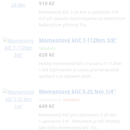
519 Kč
Momentový klíč 2-24 Nm a upínáním 1/4".
Klíč při expedici kontrolujeme na kontrolním
kalibračním přístroji Tru…
Momentový klíč 7-112Nm 3/8''
Skladem
628 Kč
Hobby momentový klíč v rozsahu 7-112Nm
s 3/8 čtyřhranem je určen pro nenáročné
aplikace a je vybaven přeh…
Momentový klíč 5-25 Nm 1/4''
Dostupnost
Skladem
649 Kč
Momentový klíč pro cykloservis 5-25 Nm
s upínáním 1/4". Rozsahem je klíč vhodný
jako cyklo momentový klíč. Klí…