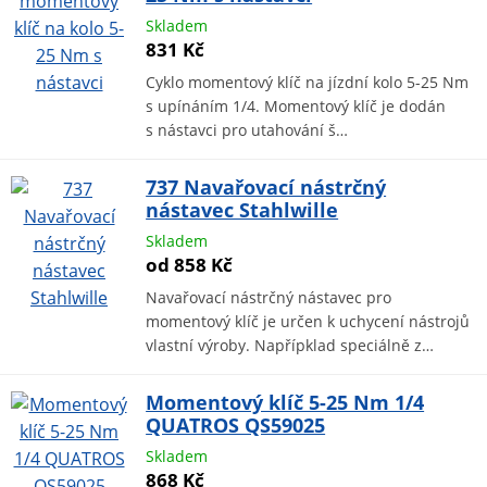
Skladem
831 Kč
Cyklo momentový klíč na jízdní kolo 5-25 Nm
s upínáním 1/4. Momentový klíč je dodán
s nástavci pro utahování š…
737 Navařovací nástrčný
nástavec Stahlwille
Skladem
od 858 Kč
Navařovací nástrčný nástavec pro
momentový klíč je určen k uchycení nástrojů
vlastní výroby. Napřípklad speciálně z…
Momentový klíč 5-25 Nm 1/4
QUATROS QS59025
Skladem
868 Kč