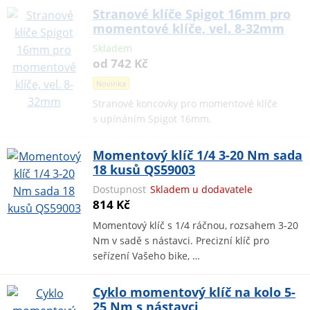
Stranové klíče Spigot 16mm pro
momentové klíče, vel. 8-32mm
Skladem
od 742 Kč
Novinka
Stranové koncovky pro momentové klíče
s upínáním Spigot 16mm.
Momentový klíč 1/4 3-20 Nm sada
18 kusů QS59003
Dostupnost
Skladem u dodavatele
814 Kč
Momentový klíč s 1/4 ráčnou, rozsahem 3-20
Nm v sadě s nástavci. Precizní klíč pro
seřízení Vašeho bike, …
Cyklo momentový klíč na kolo 5-
25 Nm s nástavci