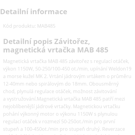
Detailní informace
Kód produktu
:
MAB485
Detailní popis Závitořez,
magnetická vrtačka MAB 485
Magnetická vrtačka MAB 485 závitořez s regulací otáček,
výkon 1150W, 50-250/100-450 ot./min, upínání Weldon19
a morse kužel MK 2. Vrtání jádrovým vrtákem o průměru
12-40mm nebo spirálovým do 18mm. Obousměrný
chod, plynulá regulace otáček, možnost závitování
a vystružování.Magnetická vrtačka MAB 485 patří mezi
nejoblíbenější jádrové vrtačky. Magnetickou vrtačku
pohání výkonný motor o výkonu 1150W s plynulou
regulací otáček v rozmezí 50-250ot./min pro první
stupeň a 100-450ot./min pro stupeň druhý. Reverzace