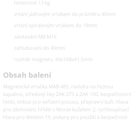
hmotnost 13 kg
vrtání jádrovým vrtákem do průměru 40mm
vrtání spirálovým vrtákem do 18mm
závitování M8-M16
zahlubování do 40mm
rozměr magnetu: 84x168x41,5mm
Obsah balení
Magnetická vrtačka MAB 485, nádoba na řeznou
kapalinu, středový čep ZAK 075 a ZAK 100, bezpečnostní
řetěz, imbus pro seřízení posuvu, přepravní kufr, hlava
pro závitování, hřídel s Morse kuželem 2, rychloupínací
hlava pro Weldon 19, pokyny pro použítí a bezpečnost