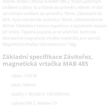
otáček, hřídel s Morse kuželem MK 2. Vrtání jádrovým
vrtákem o délce 30 a 55mm do průměru 40mm. Vrtání
spirálovým vrtákem do průměru 18mm. Závitování do
M16. Vystružování do průměru 18mm. Zahlubování do
40mm. Nádobka s řeznou kapalinou a systémem mazání
při vrtání. Tepelná pojistka proti přehřátí. Kontrola
dostatečně magneticky silného materiálu pro upnutí.
Magnetická vrtačka má hmostnost 13kg.
Základní specifikace Závitořez,
magnetická vrtačka MAB 485
výkon 1150 W
zdvih 160mm
otáčky: I. 50-250 ;II. 100-450/min
upínaní MK 2, Weldon 19