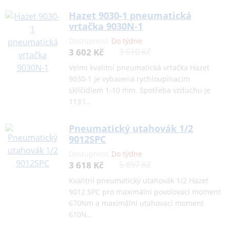
Hazet 9030-1 pneumatická
vrtačka 9030N-1
Dostupnost
Do týdne
3 602 Kč
3 610 Kč
Velmi kvalitní pneumatická vrtačka Hazet
9030-1 je vybavena rychloupínacím
sklíčidlem 1-10 mm. Spotřeba vzduchu je
113 l…
Pneumatický utahovák 1/2
9012SPC
Dostupnost
Do týdne
3 618 Kč
5 897 Kč
Kvalitní pneumatický utahovák 1/2 Hazet
9012 SPC pro maximální povolovací moment
670Nm a maximální utahovací moment
610N…