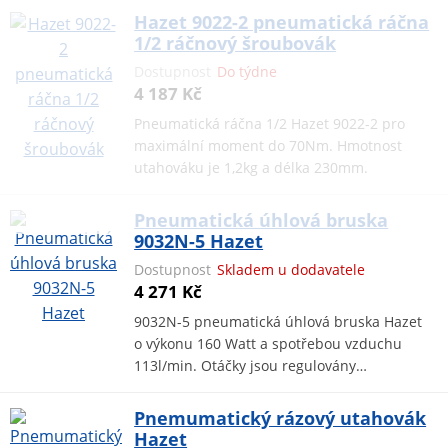
Hazet 9022-2 pneumatická ráčna
1/2 ráčnový šroubovák
Dostupnost
Do týdne
4 187 Kč
Pneumatická ráčna 1/2 Hazet 9022-2 pro
maximální moment do 70Nm. Hmotnost
utahováku je 1,2kg a délka 230mm.
Pneumatická úhlová bruska
9032N-5 Hazet
Dostupnost
Skladem u dodavatele
4 271 Kč
9032N-5 pneumatická úhlová bruska Hazet
o výkonu 160 Watt a spotřebou vzduchu
113l/min. Otáčky jsou regulovány…
Pnemumatický rázový utahovák
Hazet