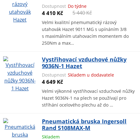
Dostupnost
Do týdne
4 410 Kč
5 440 Kč
Velmi kvalitní pnemumatický rázový
utahovák Hazet 9011 MG s upínáním 3/8
s maximálním utahovacím momentem do
250Nm a max…
Vystřihovací vzduchové nůžky
9036N-1 Hazet
Dostupnost
Skladem u dodavatele
4 649 Kč
Velmi výkonné vystřihovací vzduchové nůžky
Hazet 9036N-1 na plech se používají pro
stříhání ocelového plechu až do …
Pneumatická bruska Ingersoll
Rand 5108MAX-M
Skladem