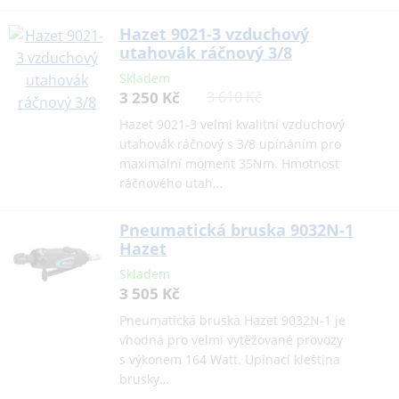
Hazet 9021-3 vzduchový
utahovák ráčnový 3/8
Skladem
3 250 Kč
3 610 Kč
Hazet 9021-3 velmi kvalitní vzduchový
utahovák ráčnový s 3/8 upínáním pro
maximální moment 35Nm. Hmotnost
ráčnového utah…
Pneumatická bruska 9032N-1
Hazet
Skladem
3 505 Kč
Pneumatická bruska Hazet 9032N-1 je
vhodná pro velmi vytěžované provozy
s výkonem 164 Watt. Upínací kleština
brusky…