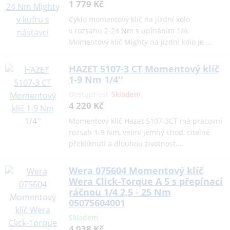
1 779 Kč
Cyklo momentový klíč na jízdní kolo
v rozsahu 2-24 Nm s upínáním 1/4.
Momentový klíč Mighty na jízdní kolo je …
HAZET 5107-3 CT Momentový klíč
1-9 Nm 1/4''
Dostupnost
Skladem
4 220 Kč
Momentový klíč Hazet 5107-3CT má pracovní
rozsah 1-9 Nm, velmi jemný chod, citelné
překliknutí a dlouhou životnost.…
Wera 075604 Momentový klíč
Wera Click-Torque A 5 s přepínací
ráčnou 1/4 2,5 - 25 Nm
05075604001
Skladem
4 038 Kč