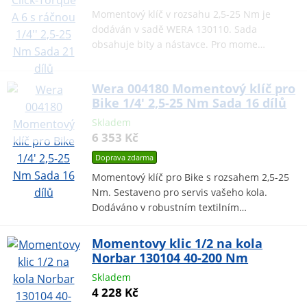
Momentový klíč v rozsahu 2,5-25 Nm je
dodáván v sadě WERA 130110. Sada
obsahuje bity a nástavce. Pro mome…
Wera 004180 Momentový klíč pro
Bike 1/4' 2,5-25 Nm Sada 16 dílů
Skladem
6 353 Kč
Doprava zdarma
Momentový klíč pro Bike s rozsahem 2,5-25
Nm. Sestaveno pro servis vašeho kola.
Dodáváno v robustním textilním…
Momentovy klic 1/2 na kola
Norbar 130104 40-200 Nm
Skladem
4 228 Kč