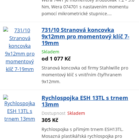
Nm, Wera 074701 s nastavením momentu
pomocí mikrometrické stupnice.…
731/10 Stranová koncovka
9x12mm pro momentový klíč 7-
19mm
Skladem
od 1 077 Kč
Stranová koncovka od firmy Stahlwille pro
momentový klíč s vnitřním čtyřhranem
9x12mm.
Rychlospojka ESH 13TL s trnem
13mm
Dostupnost
Skladem
305 Kč
Rychlospojka s přímým trnem ESH13TL.
Mosazná plastikářská rychlospojka pro