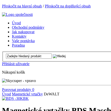
Přeskočit na hlavní obsah
/
Přeskočit na doplňující obsah
Úvod
Obchodní podmínky
Jak nakupovat
Kontakty
Vaše poptávka
Poradna
Přihlásit uživatele
Nákupní košík
Porovnat produkty
0
Úvod
Magnetické vrtačky
DeWALT
Magnetické vrtačky BDS Masc