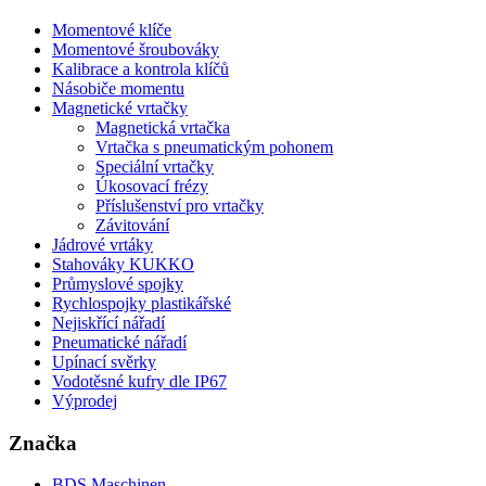
Momentové klíče
Momentové šroubováky
Kalibrace a kontrola klíčů
Násobiče momentu
Magnetické vrtačky
Magnetická vrtačka
Vrtačka s pneumatickým pohonem
Speciální vrtačky
Úkosovací frézy
Příslušenství pro vrtačky
Závitování
Jádrové vrtáky
Stahováky KUKKO
Průmyslové spojky
Rychlospojky plastikářské
Nejiskřící nářadí
Pneumatické nářadí
Upínací svěrky
Vodotěsné kufry dle IP67
Výprodej
Značka
BDS Maschinen