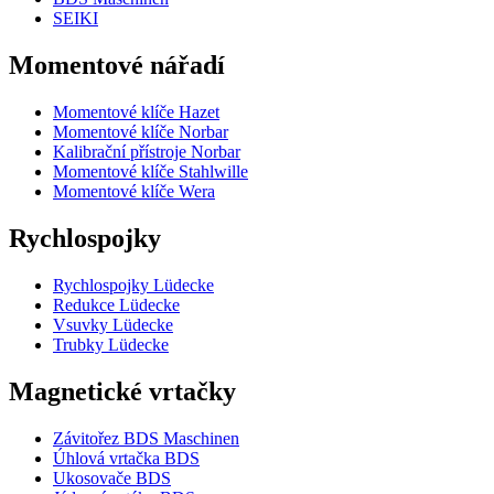
SEIKI
Momentové nářadí
Momentové klíče Hazet
Momentové klíče Norbar
Kalibrační přístroje Norbar
Momentové klíče Stahlwille
Momentové klíče Wera
Rychlospojky
Rychlospojky Lüdecke
Redukce Lüdecke
Vsuvky Lüdecke
Trubky Lüdecke
Magnetické vrtačky
Závitořez BDS Maschinen
Úhlová vrtačka BDS
Ukosovače BDS