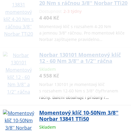
20 Nm s ráčnou 3/8'' Norbar TTi20
Dostupnost
2-3 týdny
4 404 Kč
Momentový klíč s rozsahem 4-20 Nm
a jemnou 3/8" ráčnou. Pro momentové klíče
Norbar zajištujeme pravidelno…
Norbar 130101 Momentový klíč
12 - 60 Nm 3/8'' a 1/2'' ráčna
Skladem
4 558 Kč
Norbar 130101 je momentový klíč
s rozsahem 12-60 Nm s 3/8'' čtyřhranem
ráčny. Balení obsahuje i přidaný r…
Momentový klíč 10-50Nm 3/8''
Norbar 13841 TTi50
Skladem