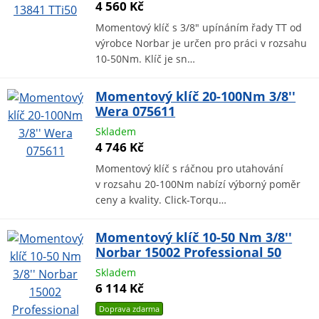
4 560 Kč
Momentový klíč s 3/8" upínáním řady TT od
výrobce Norbar je určen pro práci v rozsahu
10-50Nm. Klíč je sn…
Momentový klíč 20-100Nm 3/8''
Wera 075611
Skladem
4 746 Kč
Momentový klíč s ráčnou pro utahování
v rozsahu 20-100Nm nabízí výborný poměr
ceny a kvality. Click-Torqu…
Momentový klíč 10-50 Nm 3/8''
Norbar 15002 Professional 50
Skladem
6 114 Kč
Doprava zdarma