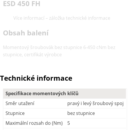
ESD 450 FH
Více informací – záložka technické informace
Obsah balení
Momentový šroubovák bez stupnice 6-450 cNm bez
stupnice, certifikát výrobce
Technické informace
Specifikace momentových klíčů
Směr utažení
pravý i levý šroubový spoj
Stupnice
bez stupnice
Maximální rozsah do (Nm)
5