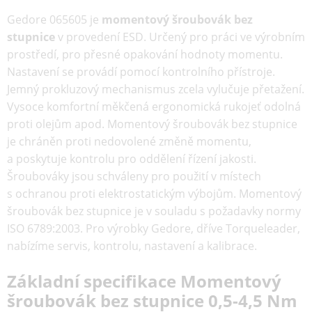
Gedore 065605 je
momentový šroubovák bez
stupnice
v provedení ESD. Určený pro práci ve výrobním
prostředí, pro přesné opakování hodnoty momentu.
Nastavení se provádí pomocí kontrolního přístroje.
Jemný prokluzový mechanismus zcela vylučuje přetažení.
Vysoce komfortní měkčená ergonomická rukojeť odolná
proti olejům apod. Momentový šroubovák bez stupnice
je chráněn proti nedovolené změně momentu,
a poskytuje kontrolu pro oddělení řízení jakosti.
Šroubováky jsou schváleny pro použití v místech
s ochranou proti elektrostatickým výbojům. Momentový
šroubovák bez stupnice je v souladu s požadavky normy
ISO 6789:2003. Pro výrobky Gedore, dříve Torqueleader,
nabízíme servis, kontrolu, nastavení a kalibrace.
Základní specifikace Momentový
šroubovák bez stupnice 0,5-4,5 Nm