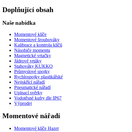
Doplňující obsah
Naše nabídka
Momentové klíče
Momentové šroubováky
Kalibrace a kontrola klíčů
Násobiče momentu
Magnetické vrtačky
Jádrové vrtáky
Stahováky KUKKO
Průmyslové spojky
Rychlospojky plastikářské
Nejiskřící nářadí
Pneumatické nářadí
Upínací svěrky
Vodotěsné kufry dle IP67
Výprodej
Momentové nářadí
Momentové klíče Hazet