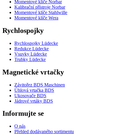
Momentové klíče Norbar
Kalibrační přístroje Norbar
Momentové klíče Stahlwille
Momentové klíče Wera
Rychlospojky
Rychlospojky Lüdecke
Redukce Lüdecke
Vsuvky Lüdecke
Trubky Lüdecke
Magnetické vrtačky
Závitořez BDS Maschinen
Úhlová vrtačka BDS
Ukosovače BDS
Jádrové vrtáky BDS
Informujte se
O nás
Přehled dodávaného sortimentu