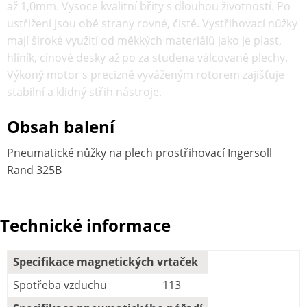
až 1,0mm. Vysoce kvalitní břity s dlouhou životností. Po
ustřižení jsou obě strany rovné, čisté. Vystřihovací nůžky
mají široké využití od měkkých materiálů jako je plast,
hliník, cínové desky až po za studena válcované plechy.
Výkoný motor s precizně vyváženým rotorem zajišťuje
stabilní a klidný střih nástroje.
Obsah balení
Pneumatické nůžky na plech prostřihovací Ingersoll
Rand 325B
Technické informace
Specifikace magnetických vrtaček
Spotřeba vzduchu
113