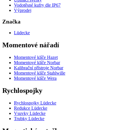
Vodotěsné kufry dle IP67
Výprodej
Značka
Lüdecke
Momentové nářadí
Momentové klíče Hazet
Momentové klíče Norbar
Kalibrační přístroje Norbar
Momentové klíče Stahlwille
Momentové klíče Wera
Rychlospojky
Rychlospojky Lüdecke
Redukce Lüdecke
Vsuvky Lüdecke
Trubky Lüdecke