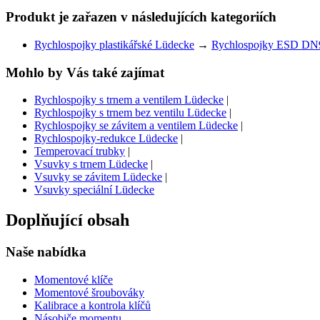
Produkt je zařazen v následujících kategoriích
Rychlospojky plastikářské Lüdecke
→
Rychlospojky ESD DN
Mohlo by Vás také zajímat
Rychlospojky s trnem a ventilem Lüdecke
|
Rychlospojky s trnem bez ventilu Lüdecke
|
Rychlospojky se závitem a ventilem Lüdecke
|
Rychlospojky-redukce Lüdecke
|
Temperovací trubky
|
Vsuvky s trnem Lüdecke
|
Vsuvky se závitem Lüdecke
|
Vsuvky speciální Lüdecke
Doplňující obsah
Naše nabídka
Momentové klíče
Momentové šroubováky
Kalibrace a kontrola klíčů
Násobiče momentu