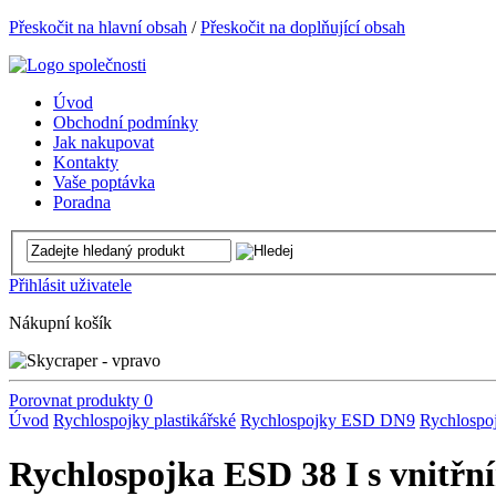
Přeskočit na hlavní obsah
/
Přeskočit na doplňující obsah
Úvod
Obchodní podmínky
Jak nakupovat
Kontakty
Vaše poptávka
Poradna
Přihlásit uživatele
Nákupní košík
Porovnat produkty
0
Úvod
Rychlospojky plastikářské
Rychlospojky ESD DN9
Rychlospoj
Rychlospojka ESD 38 I s vnitřn