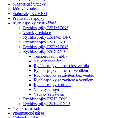
Magnetické vrtačky
Jádrové vrtáky
Stahováky KUKKO
Průmyslové spojky
Rychlospojky plastikářské
Rychlospojky ESHM DN6
Vsuvky-redukce
Rychlospojky ESHME DN6
Rychlospojky ESH DN9
Rychlospojky ESDM DN6
Rychlospojky ESD DN9
Temperovací trubky
Vsuvky speciální
Rychlospojky s trnem bez ventilu
Rychlospojky s trnem a ventilem
Rychlospojky se závitem bez ventilu
Rychlospojky se závitem a ventilem
Rychlospojky-redukce
Vsuvky s trnem
Vsuvky se závitem
Rychlospojky ESHE DN9
Rychlospojky ESHG DN13
Nejiskřící nářadí
Pneumatické nářadí
Upínací svěrky