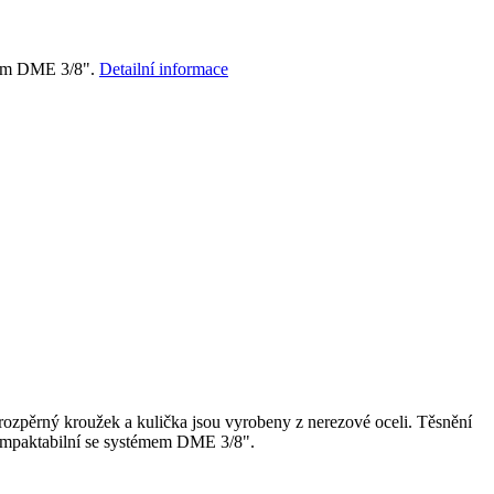
émem DME 3/8".
Detailní informace
rozpěrný kroužek a kulička jsou vyrobeny z nerezové oceli. Těsnění
Kompaktabilní se systémem DME 3/8".