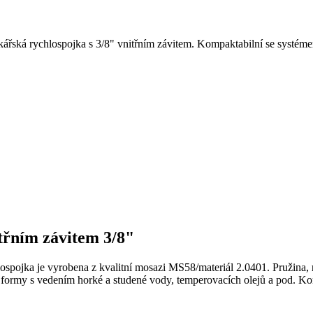
ikářská rychlospojka s 3/8" vnitřním závitem. Kompaktabilní se syst
itřním závitem 3/8"
spojka je vyrobena z kvalitní mosazi MS58/materiál 2.0401. Pružina, 
 a formy s vedením horké a studené vody, temperovacích olejů a pod. 