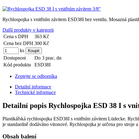
Rychlospojka s vnitřním závitem ESD38I bez ventilu. Mosazná plast
Další produkty v kategorii
Cena s DPH
363 Kč
Cena bez DPH
300 Kč
ks
Dostupnost
Do 3 prac. dn
Kód produktu
ESD38I
Zeptejte se odborníka
Detailní informace
Technické informace
Detailní popis Rychlospojka ESD 38 I s vn
Plastikářská rychlospojka ESD38I s vnitřním závitem Lüdecke. Rychlo
je standardně dodáváno vitonové. Rychlospojka je určena pro stroje
Obsah balení