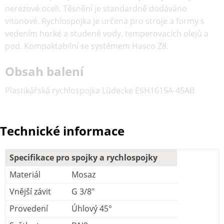
nerezové oceli. Těsnění je standardně dodáváno
vitonové. Rychlospojka je určena pro stroje a formy s
vedením horké a studené vody, temperovacích olejů a
pod. Kompaktabilní se systémem Hasco Z8.
Obsah balení
Plastikářská rychlospojka Lüdecke ESH1615A-45AB
Technické informace
Specifikace pro spojky a rychlospojky
Materiál
Mosaz
Vnější závit
G 3/8"
Provedení
Úhlový 45°