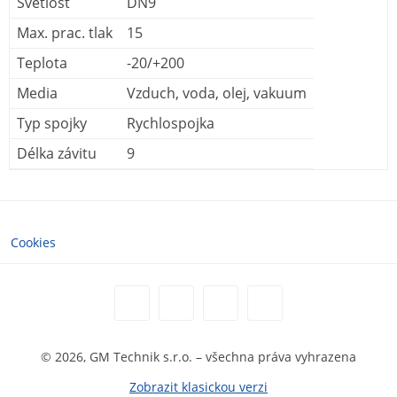
Světlost
DN9
Max. prac. tlak
15
Teplota
-20/+200
Media
Vzduch, voda, olej, vakuum
Typ spojky
Rychlospojka
Délka závitu
9
Cookies
© 2026, GM Technik s.r.o. – všechna práva vyhrazena
Zobrazit klasickou verzi