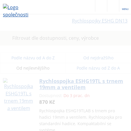
MENU
Rychlospojky ESHG DN13
Filtrovat dle dostupnosti, ceny, výrobce
Podle názvu od A do Z
Od nejdražšího
Od nejlevnějšího
Podle názvu od Z do A
Rychlospojka ESHG19TL s trnem
19mm a ventilem
Dostupnost
Do 3 prac. dn
870 Kč
Rychlospojka ESHG19TLAB s trnem pro
hadici 19mm a ventilem. Rychlospojka pro
standardní hadice. Kompaktabilní se
systéme…