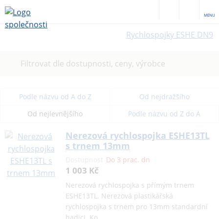
MENU
Rychlospojky ESHE DN9
Filtrovat dle dostupnosti, ceny, výrobce
Podle názvu od A do Z
Od nejdražšího
Od nejlevnějšího
Podle názvu od Z do A
Nerezová rychlospojka ESHE13TL
s trnem 13mm
Dostupnost
Do 3 prac. dn
1 003 Kč
Nerezová rychlospojka s přímým trnem
ESHE13TL. Nerezová plastikářská
rychlospojka s trnem pro 13mm standardní
hadici. Ko…