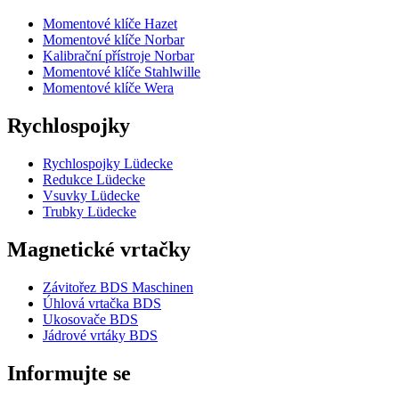
Momentové klíče Hazet
Momentové klíče Norbar
Kalibrační přístroje Norbar
Momentové klíče Stahlwille
Momentové klíče Wera
Rychlospojky
Rychlospojky Lüdecke
Redukce Lüdecke
Vsuvky Lüdecke
Trubky Lüdecke
Magnetické vrtačky
Závitořez BDS Maschinen
Úhlová vrtačka BDS
Ukosovače BDS
Jádrové vrtáky BDS
Informujte se