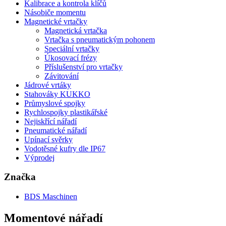
Kalibrace a kontrola klíčů
Násobiče momentu
Magnetické vrtačky
Magnetická vrtačka
Vrtačka s pneumatickým pohonem
Speciální vrtačky
Úkosovací frézy
Příslušenství pro vrtačky
Závitování
Jádrové vrtáky
Stahováky KUKKO
Průmyslové spojky
Rychlospojky plastikářské
Nejiskřící nářadí
Pneumatické nářadí
Upínací svěrky
Vodotěsné kufry dle IP67
Výprodej
Značka
BDS Maschinen
Momentové nářadí