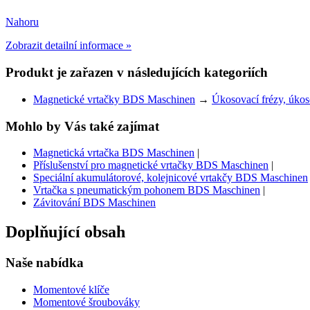
Nahoru
Zobrazit detailní informace »
Produkt je zařazen v následujících kategoriích
Magnetické vrtačky BDS Maschinen
→
Úkosovací frézy, úko
Mohlo by Vás také zajímat
Magnetická vrtačka BDS Maschinen
|
Příslušenství pro magnetické vrtačky BDS Maschinen
|
Speciální akumulátorové, kolejnicové vrtakčy BDS Maschinen
Vrtačka s pneumatickým pohonem BDS Maschinen
|
Závitování BDS Maschinen
Doplňující obsah
Naše nabídka
Momentové klíče
Momentové šroubováky