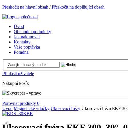
Přeskočit na hlavní obsah
/
Přeskočit na doplňující obsah
Úvod
Obchodní podmínky
Jak nakupovat
Kontakty
Vaše poptávka
Poradna
Přihlásit uživatele
Nákupní košík
Porovnat produkty
0
Úvod
Magnetické vrtačky
Úkosovací frézy
Úkosovací fréza EKF 30
Úkosovací fréza EKF 300, 30°,