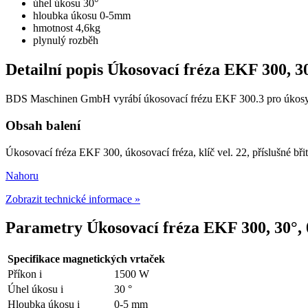
úhel úkosu 30°
hloubka úkosu 0-5mm
hmotnost 4,6kg
plynulý rozběh
Detailní popis Úkosovací fréza EKF 300, 
BDS Maschinen GmbH vyrábí úkosovací frézu EKF 300.3 pro úkosy se 
Obsah balení
Úkosovací fréza EKF 300, úkosovací fréza, klíč vel. 22, příslušné bři
Nahoru
Zobrazit technické informace »
Parametry Úkosovací fréza EKF 300, 30°
Specifikace magnetických vrtaček
Příkon
i
1500 W
Úhel úkosu
i
30 °
Hloubka úkosu
i
0-5 mm