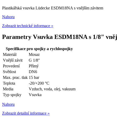
Plastikářská vsuvka Lüdecke ESDM18NA s vnějším závitem
Nahoru
Zobrazit technické informace »
Parametry Vsuvka ESDM18NA s 1/8" vněj
Specifikace pro spojky a rychlospojky
Materiál
Mosaz
Vnější závit
G 1/8"
Provedení
Přímý
Světlost
DN6
Max. prac. tlak
15 bar
Teplota
-20/+200 °C
Media
Vzduch, voda, olej, vakuum
Typ spojky
Vsuvka
Nahoru
Zobrazit detailní informace »