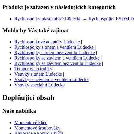
Produkt je zařazen v následujících kategoriích
Rychlospojky plastikářské Lüdecke
→
Rychlospojky ESDM 
Mohlo by Vás také zajímat
Rychlospojkové adaptéry Lüdecke
|
Rychlospojky s trnem a ventilem Lüdecke
|
Rychlospojky s trnem bez ventilu Lüdecke
|
Rychlospojky se závitem a ventilem Lüdecke
|
Rychlospojky se závitem bez ventilu Lüdecke
|
Temperovací trubky
|
Vsuvky s trnem Lüdecke
|
Vsuvky se závitem a ventilem Lüdecke
|
Vsuvky speciální Lüdecke
Doplňující obsah
Naše nabídka
Momentové klíče
Momentové šroubováky
Kalibrace a kontrola klíčů