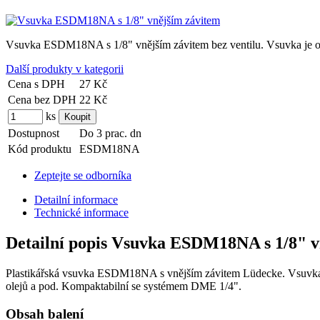
Vsuvka ESDM18NA s 1/8" vnějším závitem bez ventilu. Vsuvka je o
Další produkty v kategorii
Cena s DPH
27 Kč
Cena bez DPH
22 Kč
ks
Dostupnost
Do 3 prac. dn
Kód produktu
ESDM18NA
Zeptejte se odborníka
Detailní informace
Technické informace
Detailní popis Vsuvka ESDM18NA s 1/8" v
Plastikářská vsuvka ESDM18NA s vnějším závitem Lüdecke. Vsuvka je
olejů a pod. Kompaktabilní se systémem DME 1/4".
Obsah balení