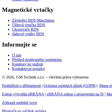
Magnetické vrtačky
Závitořez BDS Maschinen
Úhlová vrtačka BDS
Ukosovače BDS
Jádrové vrtáky BDS
Informujte se
O nás
Přehled dodávaného sortimentu
Katalogy ke stažení
Kontaktovat poradce
© 2026, GM Technik s.r.o. – všechna práva vyhrazena
Prohlášení o přístupnosti
|
Ochrana osobních údajů (GDPR)
|
Mapa st
Eshop vytvořila eBRÁNA
|
eBRÁNA eshop s propojením na IS
|
Mar
Zobrazit mobilní verzi
Přeskočit na začátek stránky