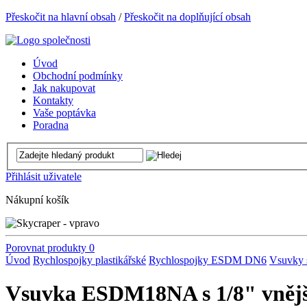
Přeskočit na hlavní obsah
/
Přeskočit na doplňující obsah
Úvod
Obchodní podmínky
Jak nakupovat
Kontakty
Vaše poptávka
Poradna
Přihlásit uživatele
Nákupní košík
Porovnat produkty
0
Úvod
Rychlospojky plastikářské
Rychlospojky ESDM DN6
Vsuvky 
Vsuvka ESDM18NA s 1/8" vnějš