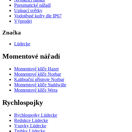
Pneumatické nářadí
Upínací svěrky
Vodotěsné kufry dle IP67
Výprodej
Značka
Lüdecke
Momentové nářadí
Momentové klíče Hazet
Momentové klíče Norbar
Kalibrační přístroje Norbar
Momentové klíče Stahlwille
Momentové klíče Wera
Rychlospojky
Rychlospojky Lüdecke
Redukce Lüdecke
Vsuvky Lüdecke
Trubky Lüdecke