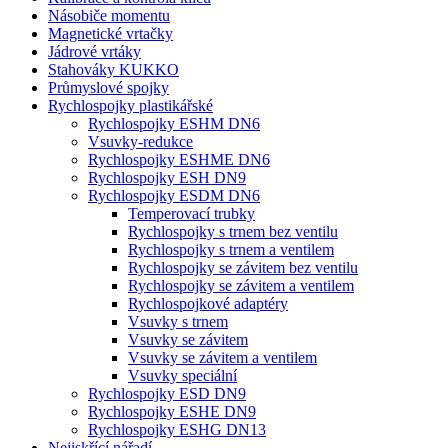
Násobiče momentu
Magnetické vrtačky
Jádrové vrtáky
Stahováky KUKKO
Průmyslové spojky
Rychlospojky plastikářské
Rychlospojky ESHM DN6
Vsuvky-redukce
Rychlospojky ESHME DN6
Rychlospojky ESH DN9
Rychlospojky ESDM DN6
Temperovací trubky
Rychlospojky s trnem bez ventilu
Rychlospojky s trnem a ventilem
Rychlospojky se závitem bez ventilu
Rychlospojky se závitem a ventilem
Rychlospojkové adaptéry
Vsuvky s trnem
Vsuvky se závitem
Vsuvky se závitem a ventilem
Vsuvky speciální
Rychlospojky ESD DN9
Rychlospojky ESHE DN9
Rychlospojky ESHG DN13
Nejiskřící nářadí