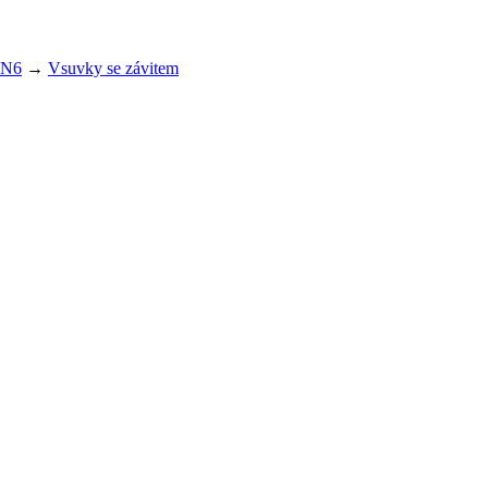
DN6
→
Vsuvky se závitem