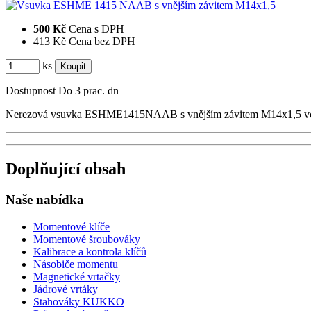
500 Kč
Cena s DPH
413 Kč
Cena bez DPH
ks
Dostupnost
Do 3 prac. dn
Nerezová vsuvka ESHME1415NAAB s vnějším závitem M14x1,5 včetn
Doplňující obsah
Naše nabídka
Momentové klíče
Momentové šroubováky
Kalibrace a kontrola klíčů
Násobiče momentu
Magnetické vrtačky
Jádrové vrtáky
Stahováky KUKKO