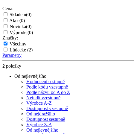
Cena:
Skladem
(0)
Akce
(0)
Novinka
(0)
Výprodej
(0)
Značky:
Všechny
Lüdecke
(2)
Parametry
2
položky
Od nejlevnějšího
Hodnocení sestupně
Podle kódu vzestupně
Podle názvu od A do Z
Neřadit vzestupně
Výrobce A-Z
Dostupnost vzestupně
Od nejdražšího
Dostupnost sestupně
Výrobce Z-A
Od nejlevnějšího