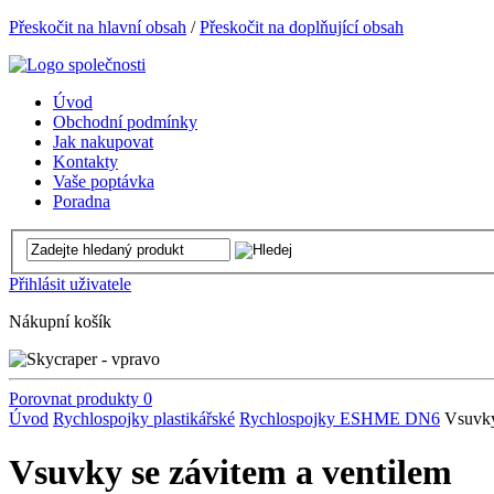
Přeskočit na hlavní obsah
/
Přeskočit na doplňující obsah
Úvod
Obchodní podmínky
Jak nakupovat
Kontakty
Vaše poptávka
Poradna
Přihlásit uživatele
Nákupní košík
Porovnat produkty
0
Úvod
Rychlospojky plastikářské
Rychlospojky ESHME DN6
Vsuvky
Vsuvky se závitem a ventilem