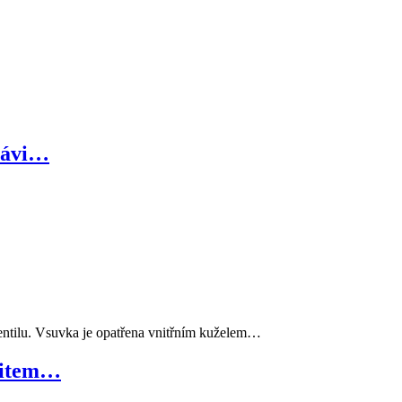
závi…
tilu. Vsuvka je opatřena vnitřním kuželem…
vitem…