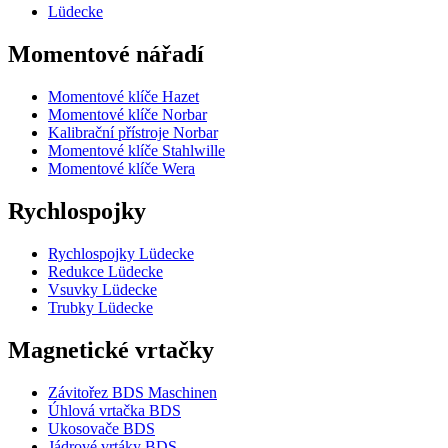
Lüdecke
Momentové nářadí
Momentové klíče Hazet
Momentové klíče Norbar
Kalibrační přístroje Norbar
Momentové klíče Stahlwille
Momentové klíče Wera
Rychlospojky
Rychlospojky Lüdecke
Redukce Lüdecke
Vsuvky Lüdecke
Trubky Lüdecke
Magnetické vrtačky
Závitořez BDS Maschinen
Úhlová vrtačka BDS
Ukosovače BDS
Jádrové vrtáky BDS