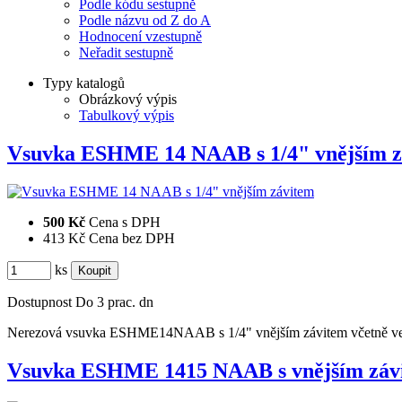
Podle kódu sestupně
Podle názvu od Z do A
Hodnocení vzestupně
Neřadit sestupně
Typy katalogů
Obrázkový výpis
Tabulkový výpis
Vsuvka ESHME 14 NAAB s 1/4" vnějším 
500 Kč
Cena s DPH
413 Kč
Cena bez DPH
ks
Dostupnost
Do 3 prac. dn
Nerezová vsuvka ESHME14NAAB s 1/4" vnějším závitem včetně ven
Vsuvka ESHME 1415 NAAB s vnějším zá