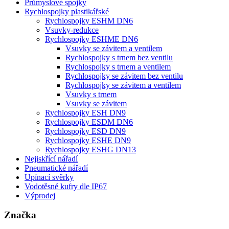
Průmyslové spojky
Rychlospojky plastikářské
Rychlospojky ESHM DN6
Vsuvky-redukce
Rychlospojky ESHME DN6
Vsuvky se závitem a ventilem
Rychlospojky s trnem bez ventilu
Rychlospojky s trnem a ventilem
Rychlospojky se závitem bez ventilu
Rychlospojky se závitem a ventilem
Vsuvky s trnem
Vsuvky se závitem
Rychlospojky ESH DN9
Rychlospojky ESDM DN6
Rychlospojky ESD DN9
Rychlospojky ESHE DN9
Rychlospojky ESHG DN13
Nejiskřící nářadí
Pneumatické nářadí
Upínací svěrky
Vodotěsné kufry dle IP67
Výprodej
Značka