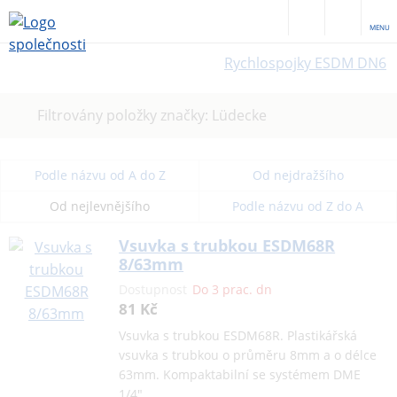
MENU
Rychlospojky ESDM DN6
Zrušit
Filtrovány položky značky: Lüdecke
filtr
Podle názvu od A do Z
Od nejdražšího
Od nejlevnějšího
Podle názvu od Z do A
Vsuvka s trubkou ESDM68R
8/63mm
Dostupnost
Do 3 prac. dn
81 Kč
Vsuvka s trubkou ESDM68R. Plastikářská
vsuvka s trubkou o průměru 8mm a o délce
63mm. Kompaktabilní se systémem DME
1/4"…