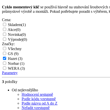
Cyklo momentový klíč
se používá hlavně na utahování šroubových 
průmyslové výrobě a montáži. Pokud potřebujete poradit s výběrem, 
Cena:
Skladem
(1)
Akce
(0)
Novinka
(0)
Výprodej
(0)
Značky:
Všechny
GS
(9)
Hazet
(3)
Norbar
(1)
WERA
(3)
Parametry
3
položky
Od nejlevnějšího
Hodnocení sestupně
Podle kódu vzestupně
Podle názvu od A do Z
Neřadit vzestupně