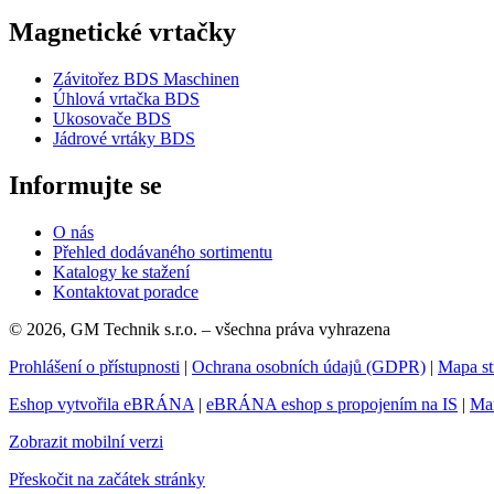
Magnetické vrtačky
Závitořez BDS Maschinen
Úhlová vrtačka BDS
Ukosovače BDS
Jádrové vrtáky BDS
Informujte se
O nás
Přehled dodávaného sortimentu
Katalogy ke stažení
Kontaktovat poradce
© 2026, GM Technik s.r.o. – všechna práva vyhrazena
Prohlášení o přístupnosti
|
Ochrana osobních údajů (GDPR)
|
Mapa st
Eshop vytvořila eBRÁNA
|
eBRÁNA eshop s propojením na IS
|
Mar
Zobrazit mobilní verzi
Přeskočit na začátek stránky