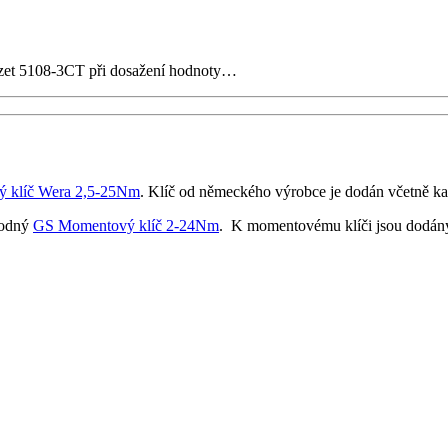
zet 5108-3CT při dosažení hodnoty…
 klíč Wera 2,5-25Nm
. Klíč od německého výrobce je dodán včetně kal
hodný
GS Momentový klíč 2-24Nm
. K momentovému klíči jsou dodány 