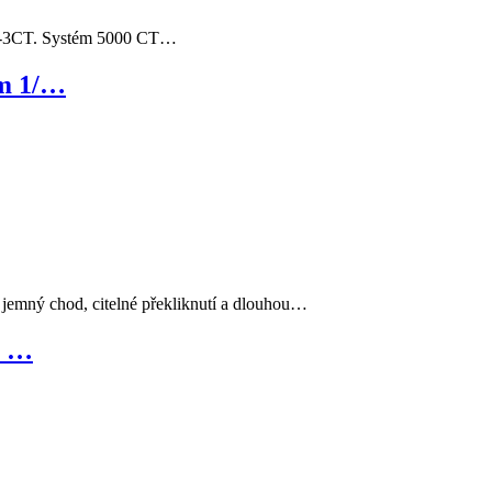
110-3CT. Systém 5000 CT…
m 1/…
emný chod, citelné překliknutí a dlouhou…
a …