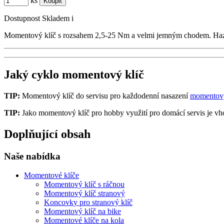
ks
Dostupnost
Skladem
i
Momentový klíč s rozsahem 2,5-25 Nm a velmi jemným chodem. Ha
Jaký cyklo momentový klíč
TIP:
Momentový klíč do servisu pro každodenní nasazení
momentový
TIP:
Jako momentový klíč pro hobby využití pro domácí servis je v
Doplňující obsah
Naše nabídka
Momentové klíče
Momentový klíč s ráčnou
Momentový klíč stranový
Koncovky pro stranový klíč
Momentový klíč na bike
Momentové klíče na kola