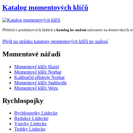
Katalog momentových klíčů
Přehled o produktových řadách a
katalog ke stažení
naleznete na domovských st
Přejít na stránku katalogy momentových klíčů ke stažení
Momentové nářadí
Momentové klíče Hazet
Momentové klíče Norbar
Kalibrační přístroje Norbar
Momentové klíče Stahlwille
Momentové klíče Wera
Rychlospojky
Rychlospojky Lüdecke
Redukce Lüdecke
Vsuvky Lüdecke
Trubky Lüdecke