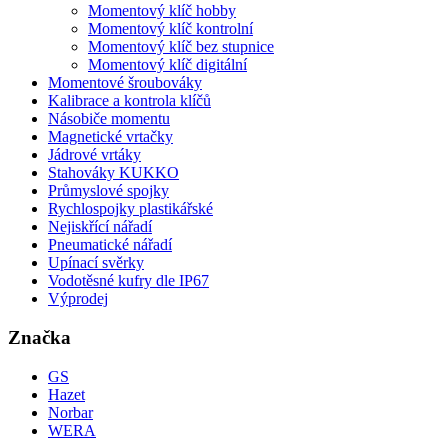
Momentový klíč hobby
Momentový klíč kontrolní
Momentový klíč bez stupnice
Momentový klíč digitální
Momentové šroubováky
Kalibrace a kontrola klíčů
Násobiče momentu
Magnetické vrtačky
Jádrové vrtáky
Stahováky KUKKO
Průmyslové spojky
Rychlospojky plastikářské
Nejiskřící nářadí
Pneumatické nářadí
Upínací svěrky
Vodotěsné kufry dle IP67
Výprodej
Značka
GS
Hazet
Norbar
WERA