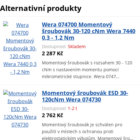
Alternativní produkty
Wera 074700 Momentový
šroubovák 30-120 cNm Wera 7440
0,3 - 1,2 Nm
Dostupnost
Skladem
2 287 Kč
Momentový šroubovák s rozsahem 30 - 120
cNm s nastavením momentu pomocí
mikrometrické stupnice. Wera 0747…
Momentový šroubovák ESD 30-
120cNm Wera 074730
Dostupnost
1-2 t
2 762 Kč
Momentový šroubovák je schválen pro
použití v místech s ochranou proti
elektrostatickým výbojům. Momentový šro…