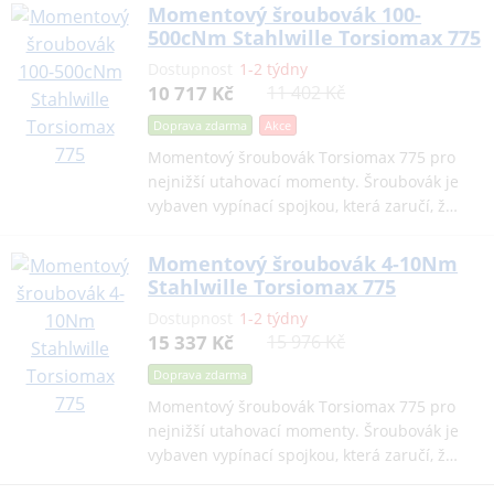
Momentový šroubovák 100-
500cNm Stahlwille Torsiomax 775
Dostupnost
1-2 týdny
10 717 Kč
11 402 Kč
Doprava zdarma
Akce
Momentový šroubovák Torsiomax 775 pro
nejnižší utahovací momenty. Šroubovák je
vybaven vypínací spojkou, která zaručí, ž…
Momentový šroubovák 4-10Nm
Stahlwille Torsiomax 775
Dostupnost
1-2 týdny
15 337 Kč
15 976 Kč
Doprava zdarma
Momentový šroubovák Torsiomax 775 pro
nejnižší utahovací momenty. Šroubovák je
vybaven vypínací spojkou, která zaručí, ž…