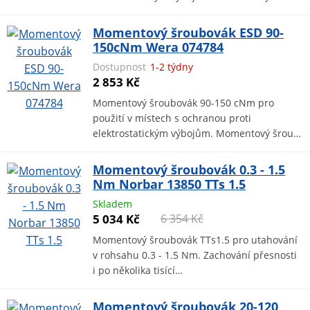
Momentový šroubovák ESD 90-
150cNm Wera 074784
Dostupnost
1-2 týdny
2 853 Kč
Momentový šroubovák 90-150 cNm pro
použití v místech s ochranou proti
elektrostatickým výbojům. Momentový šrou…
Momentový šroubovák 0.3 - 1.5
Nm Norbar 13850 TTs 1.5
Skladem
5 034 Kč
6 354 Kč
Momentový šroubovák TTs1.5 pro utahování
v rohsahu 0.3 - 1.5 Nm. Zachování přesnosti
i po několika tisící…
Momentový šroubovák 20-120