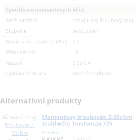
Specifikace momentových klíčů
Směr utažení
pravý i levý šroubový spoj
Stupnice
se stupnicí
Maximální rozsah do (Nm)
0,5
Přesnost v %
10
Rozsah
0,05-0,4
Upínání nástavců
vnitřní šestihran
Alternativní produkty
Momentový šroubovák 2-30cNm
Stahlwille Torsiomax 775
Skladem
8 874 Kč
9 442 Kč