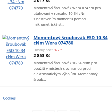
2 017 Kč
Momentový šroubovák Wera 074770 pro
utahování v rozsahu 10-34 cNm
s nastavením momentu pomocí
mikrometrické st…
Momentový šroubovák ESD 10-34
cNm Wera 074780
Dostupnost
1-2 t
2 853 Kč
Momentový šroubovák 10-34 cNm pro
použití v místech s ochranou proti
elektrostatickým výbojům. Momentový
šroub…
Cookies