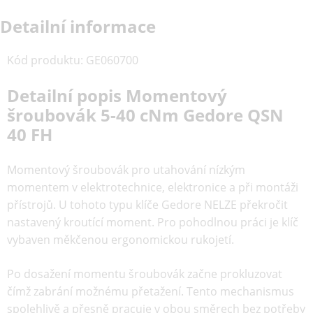
Detailní informace
Kód produktu
:
GE060700
Detailní popis Momentový
šroubovák 5-40 cNm Gedore QSN
40 FH
Momentový šroubovák pro utahování nízkým
momentem v elektrotechnice, elektronice a při montáži
přístrojů. U tohoto typu klíče Gedore NELZE překročit
nastavený kroutící moment. Pro pohodlnou práci je klíč
vybaven měkčenou ergonomickou rukojetí.
Po dosažení momentu šroubovák začne prokluzovat
čímž zabrání možnému přetažení. Tento mechanismus
spolehlivě a přesně pracuje v obou směrech bez potřeby