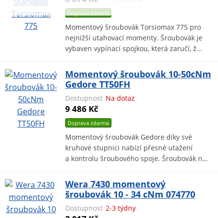
Doprava zdarma
Momentový šroubovák Torsiomax 775 pro
nejnižší utahovací momenty. Šroubovák je
vybaven vypínací spojkou, která zaručí, ž…
Momentový šroubovák 10-50cNm
Gedore TT50FH
Dostupnost
Na dotaz
9 486 Kč
Doprava zdarma
Momentový šroubovák Gedore díky své
kruhové stupnici nabízí přesné utažení
a kontrolu šroubového spoje. Šroubovák n…
Wera 7430 momentový
šroubovák 10 - 34 cNm 074770
Dostupnost
2-3 týdny