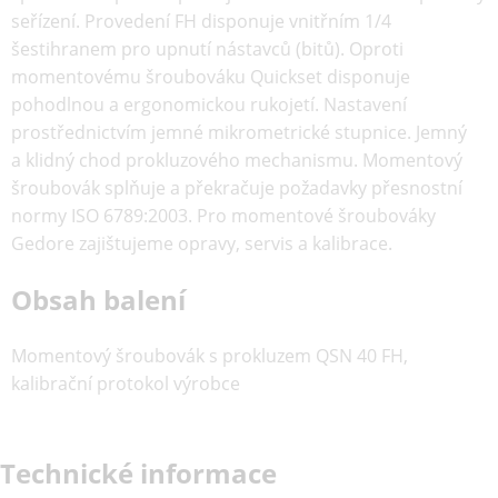
seřízení. Provedení FH disponuje vnitřním 1/4
šestihranem pro upnutí nástavců (bitů). Oproti
momentovému šroubováku Quickset disponuje
pohodlnou a ergonomickou rukojetí. Nastavení
prostřednictvím jemné mikrometrické stupnice. Jemný
a klidný chod prokluzového mechanismu. Momentový
šroubovák splňuje a překračuje požadavky přesnostní
normy ISO 6789:2003. Pro momentové šroubováky
Gedore zajištujeme opravy, servis a kalibrace.
Obsah balení
Momentový šroubovák s prokluzem QSN 40 FH,
kalibrační protokol výrobce
Technické informace