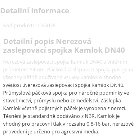
Detailní informace
Kód produktu
:
CKS038
Detailní popis Nerezová
zaslepovací spojka Kamlok DN40
Nerezová zaslepovací spojka Kamlok DN40 s vnitřním
průměrem 54mm. Páčková zaslepovací spojka pasuje na
všechny běžně používané vsuvky Kamlok o shodné
světlosti.Nerezová zaslepovací spojka Kamlok DN40.
Průmyslová páčková spojka pro náročné podmínky ve
stavebnictví, průmyslu nebo zemědělství. Záslepka
Kamlok včetně pojistných páček je vyrobena z nerezi.
Těsnění je standardně dodáváno z NBR. Kamlok je
vhodný pro pracovní tlak v rozsahu 0,8-16 bar, nerezové
provedení je určeno pro agresivní média.