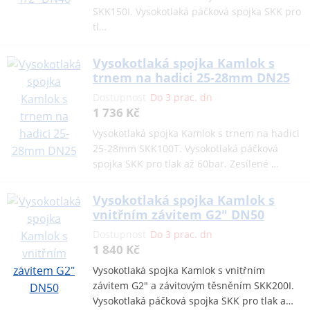
SKK150I. Vysokotlaká páčková spojka SKK pro
tl…
Vysokotlaká spojka Kamlok s
trnem na hadici 25-28mm DN25
Dostupnost
Do 3 prac. dn
1 736 Kč
Vysokotlaká spojka Kamlok s trnem na hadici
25-28mm SKK100T. Vysokotlaká páčková
spojka SKK pro tlak až 60bar. Zesílené …
Vysokotlaká spojka Kamlok s
vnitřním závitem G2" DN50
Dostupnost
Do 3 prac. dn
1 840 Kč
Vysokotlaká spojka Kamlok s vnitřním
závitem G2" a závitovým těsněním SKK200I.
Vysokotlaká páčková spojka SKK pro tlak a…