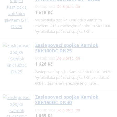
Dostupnost
Do 3 prac. dn
1 619 Kč
Vysokotlaká spojka Kamlock s vnitřním
závitem G1" a závitovým těsněním SKK100I.
Vysokotlaká páčková spojka SKK…
Zaslepovací spojka Kamlok
SKK100DC DN25
Dostupnost
Do 3 prac. dn
1 626 Kč
Zaslepovací spojka Kamlok SKK100DC DN25.
Vysokotlaká páčková spojka SKK pro tlak až
60bar. Zesílené nerezové tělo. Jiště…
Zaslepovací spojka Kamlok
SKK150DC DN40
Dostupnost
Do 3 prac. dn
1 669 Kč