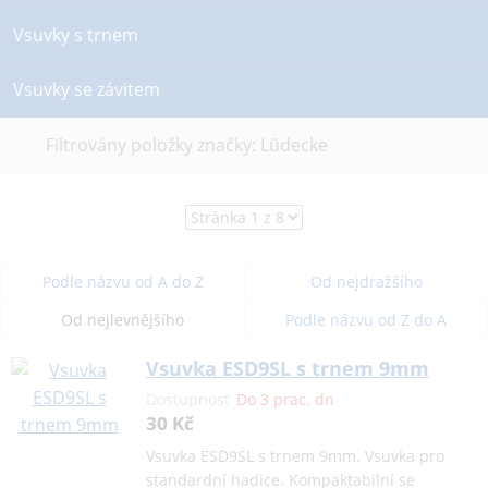
Vsuvky s trnem
Vsuvky se závitem
Zrušit
Filtrovány položky značky: Lüdecke
filtr
Podle názvu od A do Z
Od nejdražšího
Od nejlevnějšího
Podle názvu od Z do A
Vsuvka ESD9SL s trnem 9mm
Dostupnost
Do 3 prac. dn
30 Kč
Vsuvka ESD9SL s trnem 9mm. Vsuvka pro
standardní hadice. Kompaktabilní se