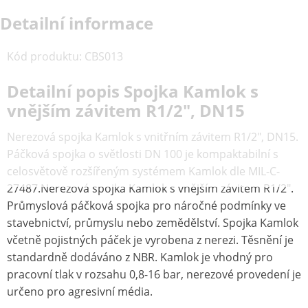
Detailní informace
Kód produktu
:
CBS013
Detailní popis Spojka Kamlok s
vnějším závitem R1/2", DN15
Nerezová spojka Kamlok s vnitřním závitem R1/2", DN15.
Páčková spojka o světlosti DN 100 je kompaktabilní s
celosvětově rozšířeným systémem Kamlok dle MIL-C-
27487.Nerezová spojka Kamlok s vnějším závitem R1/2".
Průmyslová páčková spojka pro náročné podmínky ve
stavebnictví, průmyslu nebo zemědělství. Spojka Kamlok
včetně pojistných páček je vyrobena z nerezi. Těsnění je
standardně dodáváno z NBR. Kamlok je vhodný pro
pracovní tlak v rozsahu 0,8-16 bar, nerezové provedení je
určeno pro agresivní média.