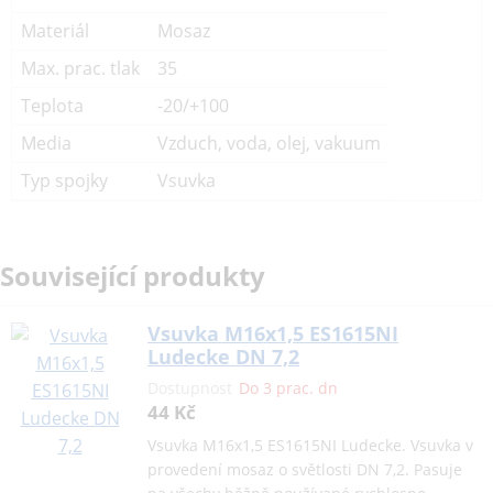
Materiál
Mosaz
Max. prac. tlak
35
Teplota
-20/+100
Media
Vzduch, voda, olej, vakuum
Typ spojky
Vsuvka
Související produkty
Vsuvka M16x1,5 ES1615NI
Ludecke DN 7,2
Dostupnost
Do 3 prac. dn
44 Kč
Vsuvka M16x1,5 ES1615NI Ludecke. Vsuvka v
provedení mosaz o světlosti DN 7,2. Pasuje