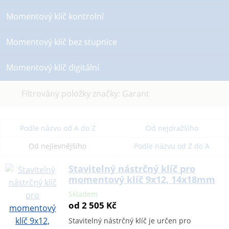
Momentový klíč kontrolní
Momentový klíč bez stupnice
Momentový klíč digitální
Zrušit
Filtrovány položky značky: Garant
filtr
Podle názvu od A do Z
Od nejdražšího
Od nejlevnějšího
Podle názvu od Z do A
Stavitelný nástrčný klíč pro
momentový klíč 9x12, 14x18mm
Skladem
od 2 505 Kč
Stavitelný nástrčný klíč je určen pro