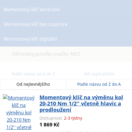
Momentový klíč kontrolní
Momentový klíč bez stupnice
Momentový klíč digitální
Zrušit
Filtrovány položky značky: NEO
filtr
Podle názvu od A do Z
Od nejdražšího
Od nejlevnějšího
Podle názvu od Z do A
Momentový klíč na výměnu kol
20-210 Nm 1/2'' včetně hlavic a
prodloužení
Dostupnost
2-3 týdny
1 869 Kč