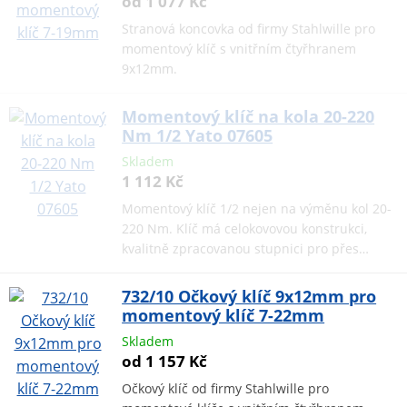
od 1 077 Kč
Stranová koncovka od firmy Stahlwille pro
momentový klíč s vnitřním čtyřhranem
9x12mm.
Momentový klíč na kola 20-220
Nm 1/2 Yato 07605
Skladem
1 112 Kč
Momentový klíč 1/2 nejen na výměnu kol 20-
220 Nm. Klíč má celokovovou konstrukci,
kvalitně zpracovanou stupnici pro přes…
732/10 Očkový klíč 9x12mm pro
momentový klíč 7-22mm
Skladem
od 1 157 Kč
Očkový klíč od firmy Stahlwille pro