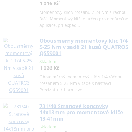
1 016 Kč
Momentový klíč v rozsahu 2-24 Nm s ráčnou
3/8". Momentový klíč je určen pro nenáročné
aplikace, při exped…
Obousměrný momentový klíč 1/4
5-25 Nm v sadě 21 kusů QUATROS
QS59001
Skladem
1 026 Kč
Obousměrný momentový klíč s 1/4 ráčnou,
rozsahem 5-25 Nm v sadě s nástavci.
Precizní klíč i pro levo…
731/40 Stranové koncovky
14x18mm pro momentové klíče
13-41mm
Skladem