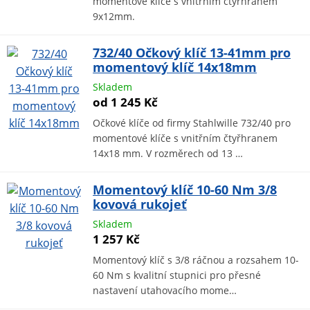
momentové klíče s vnitřním čtyřhranem
9x12mm.
732/40 Očkový klíč 13-41mm pro
momentový klíč 14x18mm
Skladem
od 1 245 Kč
Očkové klíče od firmy Stahlwille 732/40 pro
momentové klíče s vnitřním čtyřhranem
14x18 mm. V rozměrech od 13 …
Momentový klíč 10-60 Nm 3/8
kovová rukojeť
Skladem
1 257 Kč
Momentový klíč s 3/8 ráčnou a rozsahem 10-
60 Nm s kvalitní stupnici pro přesné
nastavení utahovacího mome…