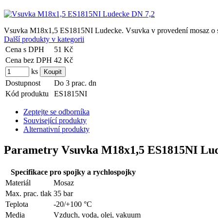
Vsuvka M18x1,5 ES1815NI Ludecke. Vsuvka v provedení mosaz o svět
Další produkty v kategorii
Cena s DPH
51 Kč
Cena bez DPH
42 Kč
ks
Dostupnost
Do 3 prac. dn
Kód produktu
ES1815NI
Zeptejte se odborníka
Související produkty
Alternativní produkty
Parametry Vsuvka M18x1,5 ES1815NI Lud
Specifikace pro spojky a rychlospojky
Materiál
Mosaz
Max. prac. tlak
35 bar
Teplota
-20/+100 °C
Media
Vzduch, voda, olej, vakuum