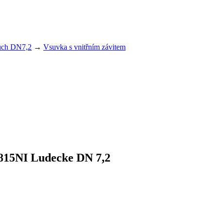
uch DN7,2
→
Vsuvka s vnitřním závitem
815NI Ludecke DN 7,2