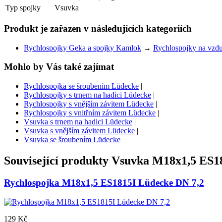
Typ spojky
Vsuvka
Produkt je zařazen v následujících kategoriích
Rychlospojky Geka a spojky Kamlok
→
Rychlospojky na vzd
Mohlo by Vás také zajímat
Rychlospojka se šroubením Lüdecke
|
Rychlospojky s trnem na hadici Lüdecke
|
Rychlospojky s vnějším závitem Lüdecke
|
Rychlospojky s vnitřním závitem Lüdecke
|
Vsuvka s trnem na hadici Lüdecke
|
Vsuvka s vnějším závitem Lüdecke
|
Vsuvka se šroubením Lüdecke
Související produkty
Vsuvka M18x1,5 ES1
Rychlospojka M18x1,5 ES1815I Lüdecke DN 7,2
129 Kč