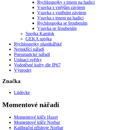
Rychlospojky s trnem na hadici
Vsuvka s vnějším závitem
Vsuvka s vnitřním závitem
Vsuvka s trnem na hadici
Rychlospojka se šroubením
Vsuvka se šroubením
Spojka Kamlok
GEKA spojka
Rychlospojky plastikářské
Nejiskřící nářadí
Pneumatické nářadí
Upínací svěrky
Vodotěsné kufry dle IP67
Výprodej
Značka
Lüdecke
Momentové nářadí
Momentové klíče Hazet
Momentové klíče Norbar
Kalibrační přístroje Norbar