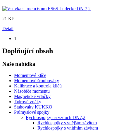
21 Kč
Detail
1
Doplňující obsah
Naše nabídka
Momentové klíče
Momentové šroubováky
Kalibrace a kontrola klíčů
Násobiče momentu
Magnetické vrtačky
Jádrové vrtáky
Stahováky KUKKO
Průmyslové spojky
Rychlospojky na vzduch DN7,2
Rychlospojky s vnějším závitem
Rychlospojky s vnitřním závitem