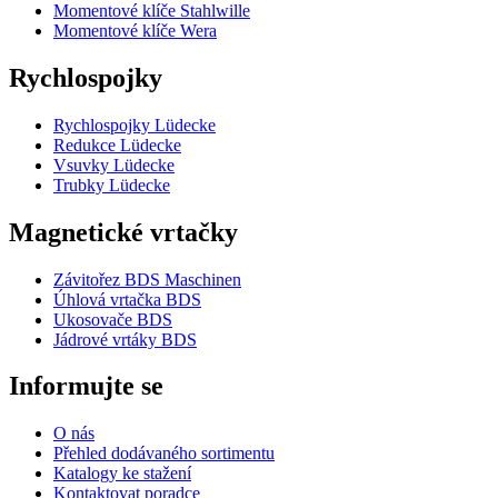
Momentové klíče Stahlwille
Momentové klíče Wera
Rychlospojky
Rychlospojky Lüdecke
Redukce Lüdecke
Vsuvky Lüdecke
Trubky Lüdecke
Magnetické vrtačky
Závitořez BDS Maschinen
Úhlová vrtačka BDS
Ukosovače BDS
Jádrové vrtáky BDS
Informujte se
O nás
Přehled dodávaného sortimentu
Katalogy ke stažení
Kontaktovat poradce